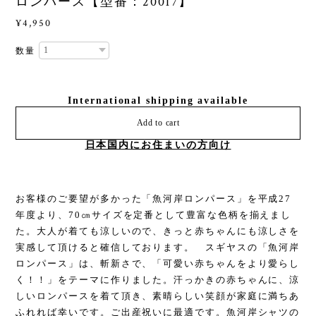
ロンパース【型番：20017】
¥4,950
数量
International shipping available
Add to cart
日本国内にお住まいの方向け
お客様のご要望が多かった「魚河岸ロンパース」を平成27
年度より、70㎝サイズを定番として豊富な色柄を揃えまし
た。大人が着ても涼しいので、きっと赤ちゃんにも涼しさを
実感して頂けると確信しております。 スギヤスの「魚河岸
ロンパース」は、斬新さで、「可愛い赤ちゃんをより愛らし
く！！」をテーマに作りました。汗っかきの赤ちゃんに、涼
しいロンパースを着て頂き、素晴らしい笑顔が家庭に満ちあ
ふれれば幸いです。ご出産祝いに最適です。魚河岸シャツの