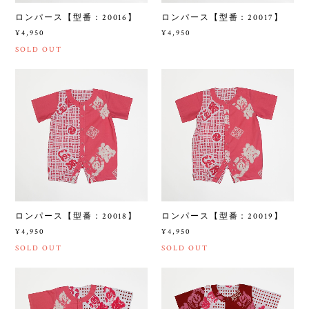
ロンパース【型番：20016】
ロンパース【型番：20017】
¥4,950
¥4,950
SOLD OUT
ロンパース【型番：20018】
ロンパース【型番：20019】
¥4,950
¥4,950
SOLD OUT
SOLD OUT