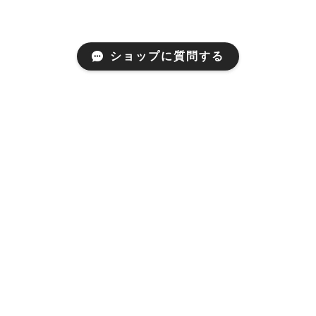
ショップに質問する
Mail Magazine
新商品やキャンペーンなどの最新情報をお届けいたしま
す。
登録