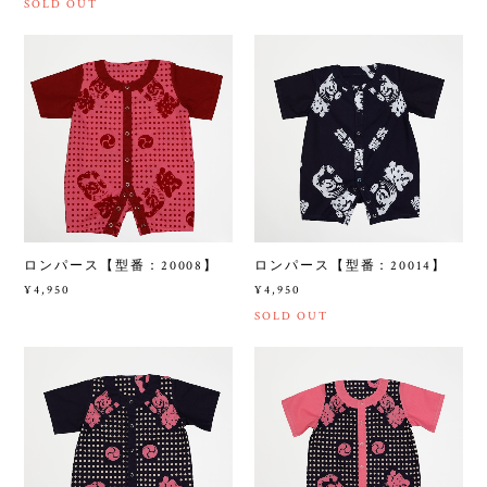
SOLD OUT
ロンパース【型番：20008】
ロンパース【型番：20014】
¥4,950
¥4,950
SOLD OUT