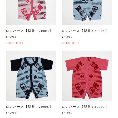
ロンパース【型番：20004】
ロンパース【型番：20005】
¥4,950
¥4,950
SOLD OUT
SOLD OUT
ロンパース【型番：20006】
ロンパース【型番：20007】
¥4,950
¥4,950