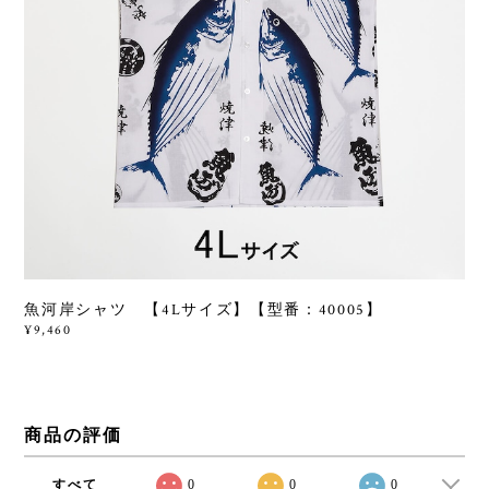
魚河岸シャツ 【4Lサイズ】【型番：40005】
¥9,460
商品の評価
すべて
0
0
0