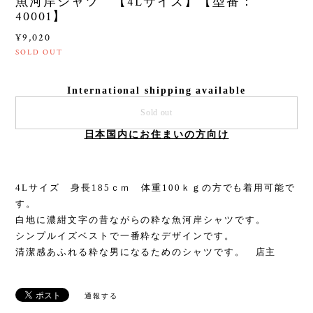
魚河岸シャツ 【4Lサイズ】【型番：
40001】
¥9,020
SOLD OUT
International shipping available
Sold out
日本国内にお住まいの方向け
4Lサイズ 身長185ｃｍ 体重100ｋｇの方でも着用可能で
す。
白地に濃紺文字の昔ながらの粋な魚河岸シャツです。
シンプルイズベストで一番粋なデザインです。
清潔感あふれる粋な男になるためのシャツです。 店主
通報する