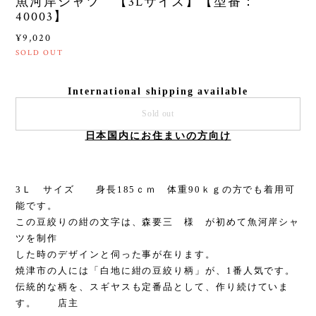
魚河岸シャツ 【3Lサイズ】【型番：
40003】
¥9,020
SOLD OUT
International shipping available
Sold out
日本国内にお住まいの方向け
3Ｌ サイズ 身長185ｃｍ 体重90ｋｇの方でも着用可
能です。
この豆絞りの紺の文字は、森要三 様 が初めて魚河岸シャ
ツを制作
した時のデザインと伺った事が在ります。
焼津市の人には「白地に紺の豆絞り柄」が、1番人気です。
伝統的な柄を、スギヤスも定番品として、作り続けていま
す。 店主