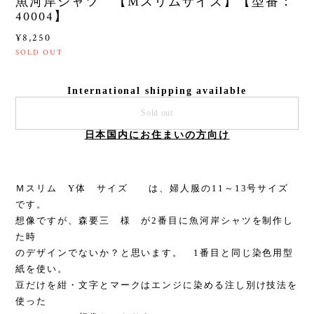
魚河岸シャツ 【Mスリムサイズ】【型番：
40004】
¥8,250
SOLD OUT
International shipping available
Sold out
日本国内にお住まいの方向け
Ｍスリム Y体 サイズ は、婦人服の11～13号サイズ
です。
想像ですが、森要三 様 が2番目に魚河岸シャツを制作し
た時
のデザインでないか？と思います。 1番目と同じ染色用型
紙を使い。
豆だけを紺・文字とマークはエンジに染める注し別け技法を
使った