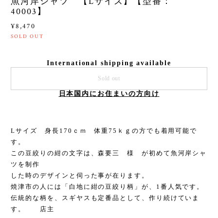
魚河岸シャツ 【Lサイズ】【型番：
40003】
¥8,470
SOLD OUT
International shipping available
Sold out
日本国内にお住まいの方向け
Lサイズ 身長170ｃｍ 体重75ｋｇの方でも着用可能で
す。
この豆絞りの紺の文字は、森要三 様 が初めて魚河岸シャ
ツを制作
した時のデザインと伺った事が在ります。
焼津市の人には「白地に紺の豆絞り柄」が、1番人気です。
伝統的な柄を、スギヤスも定番品として、作り続けていま
す。 店主