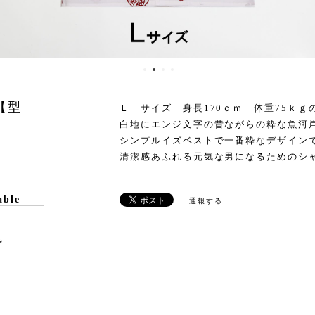
【型
Ｌ サイズ 身長170ｃｍ 体重75ｋ
白地にエンジ文字の昔ながらの粋な魚河
シンプルイズベストで一番粋なデザイン
清潔感あふれる元気な男になるため
able
通報する
け