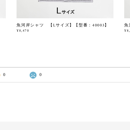
】
魚河岸シャツ 【Lサイズ】【型番：40003】
魚
¥8,470
¥8
0
0